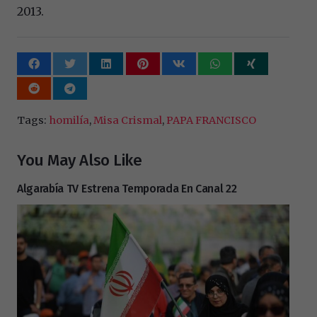
2013.
Tags:
homilía
,
Misa Crismal
,
PAPA FRANCISCO
You May Also Like
Algarabía TV Estrena Temporada En Canal 22