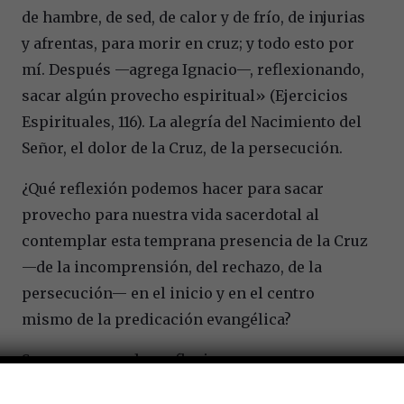
de hambre, de sed, de calor y de frío, de injurias
y afrentas, para morir en cruz; y todo esto por
mí. Después —agrega Ignacio—, reflexionando,
sacar algún provecho espiritual» (Ejercicios
Espirituales, 116). La alegría del Nacimiento del
Señor, el dolor de la Cruz, de la persecución.
¿Qué reflexión podemos hacer para sacar
provecho para nuestra vida sacerdotal al
contemplar esta temprana presencia de la Cruz
—de la incomprensión, del rechazo, de la
persecución— en el inicio y en el centro
mismo de la predicación evangélica?
Se me ocurren dos reflexiones.
La primera: nos causa estupor comprobar que