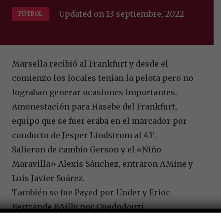
Updated on
13 septiembre, 2022
FÚTBOL
Marsella recibió al Frankfurt y desde el
comienzo los locales tenían la pelota pero no
lograban generar ocasiones importantes.
Amonestación para Hasebe del Frankfurt,
equipo que se fuer eraba en el marcador por
conducto de Jesper Lindstrom al 43′.
Salieron de cambio Gerson y el «Niño
Maravilla» Alexis Sánchez, entraron AMine y
Luis Javier Suárez.
También se fue Payed por Under y Erioc
Bertrande BAilly por Guedndouzi.
Los locales se afanaban en controlar el balón,