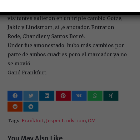
pero no tenían ideas precisas al frente, por los
visitantes salieron en un triple cambio Gotze,
Jakic y Lindstrom, sí ,e anotador. Entraron
Rode, Chandler y Santos Borré.
Under fue amonestado, hubo más cambios por
parte de ambos cuadres pero el marcador ya no
se movió.
Ganó Frankfurt.
Tags:
Frankfurt
,
Jesper Lindstrom
,
OM
You May Also Like