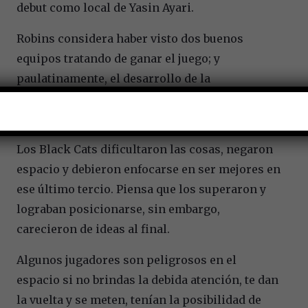
debut como local de Yasin Ayari.
Robins considera haber visto dos buenos
equipos tratando de ganar el juego; y
paulatinamente, el desarrollo de la
confrontación se tornó como un juego de
ajedrez.
Los Black Cats dificultaron las cosas, negaron
espacio y debieron enfocarse en ser mejores en
ese último tercio. Piensa que los superaron y
lograban posicionarse, sin embargo,
carecieron de ideas al final.
Algunos jugadores son peligrosos en el
espacio si no brindas la debida atención, te dan
la vuelta y se meten, tenían la posibilidad de