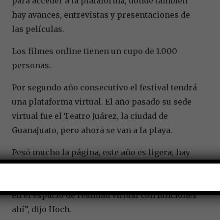
para acceder a la plataforma, donde también
hay avances, entrevistas y presentaciones de
las películas.
Los filmes online tienen un cupo de 1.000
personas.
Por segundo año consecutivo el festival tendrá
una plataforma virtual. El año pasado su sede
virtual fue el Teatro Juárez, la ciudad de
Guanajuato, pero ahora se van a la playa.
Pesó mucho la página, este año es ligera, hay
espacios al aire libre para conferencias, para
talleres, una muestra de nuestras 19 películas
en el espacio de realidad virtual con funciones
ahí”, dijo Hoch.