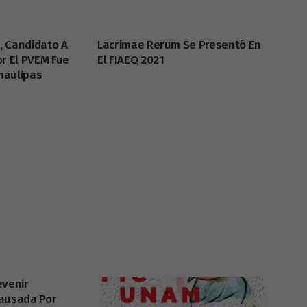
, Candidato A
Lacrimae Rerum Se Presentó En
or El PVEM Fue
El FIAEQ 2021
maulipas
evenir
Causada Por