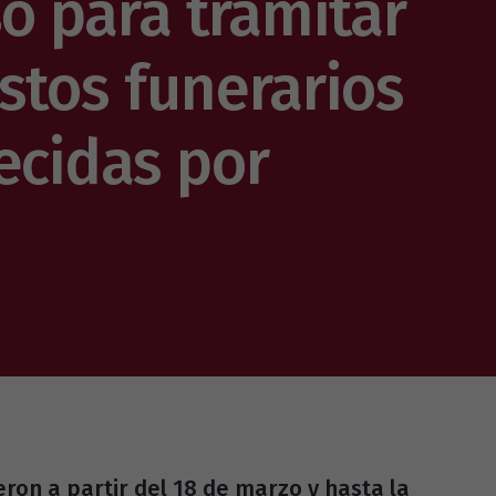
so para tramitar
stos funerarios
ecidas por
ron a partir del 18 de marzo y hasta la