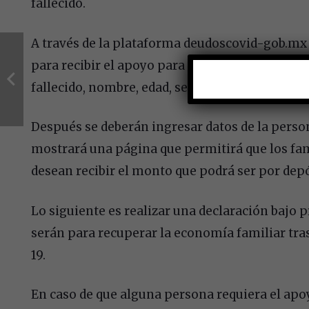
fallecido.
A través de la plataforma deudoscovid-gob.mx 
para recibir el apoyo para gastos funerarios, p
fallecido, nombre, edad, sexo y causa de defunc
Después se deberán ingresar datos de la perso
mostrará una página que permitirá que los fami
desean recibir el monto que podrá ser por depó
Lo siguiente es realizar una declaración bajo 
serán para recuperar la economía familiar tra
19.
En caso de que alguna persona requiera el apo