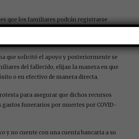
es que los familiares podrán registrarse
ara lo que se deberá registrar el CURP del
ión.
na que solicitó el apoyo y posteriormente se
liares del fallecido, elijan la manera en que
sito o en efectivo de manera directa.
protesta para asegurar que dichos recursos
s gastos funerarios por muertes por COVID-
yo y no cuente con una cuenta bancaria a su