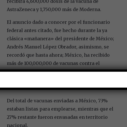
recibirá 4,600,000 dosis de la vacuna de
AstraZeneca y 1,750,000 más de Moderna.
El anuncio dado a conocer por el funcionario
federal antes citado, fue hecho durante la ya
clásica «mañanera» del presidente de México;
Andrés Manuel López Obrador, asimismo, se
recordó que hasta ahora; México, ha recibido
más de 100,000,000 de vacunas contra el
coronavirus, desde el 23 de diciembre del 2020,
y se prevé rebasar los 120,000,000 de dosis en
octubre.
Del total de vacunas enviadas a México, 73%
estaban listas para emplearse, mientras que el
27% restante fueron envasadas en territorio
nacional.