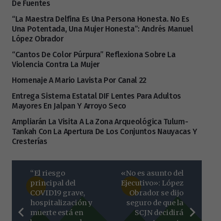
De Fuentes
“La Maestra Delfina Es Una Persona Honesta. No Es
Una Potentada, Una Mujer Honesta”: Andrés Manuel
López Obrador
“Cantos De Color Púrpura” Reflexiona Sobre La
Violencia Contra La Mujer
Homenaje A Mario Lavista Por Canal 22
Entrega Sistema Estatal DIF Lentes Para Adultos
Mayores En Jalpan Y Arroyo Seco
Ampliarán La Visita A La Zona Arqueológica Tulum-
Tankah Con La Apertura De Los Conjuntos Nauyacas Y
Cresterías
“El riesgo
«No es asunto del
principal del
Ejecutivo»: López
COVID19 grave,
Obrador se dijo
hospitalización y
seguro de que la
muerte está en
SCJN decidirá