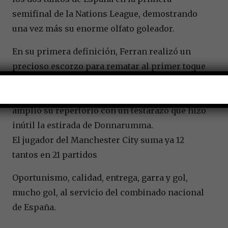
semifinal de la Nations League, demostrando
una vez más su enorme olfato goleador.
En su primera definición, Ferran realizó un
precioso escorzo para rematar al primer toque
un servicio de Oyarzabal. Y en su segunda
diana, conseguida al filo del descanso, el ’11’
amplió su repertorio con un testarazo que hizo
inútil la estirada de Donnarumma.
El jugador del Manchester City suma ya 12
tantos en 21 partidos
Oportunismo, calidad, entrega, garra y gol,
mucho gol, al servicio del combinado nacional
de España.