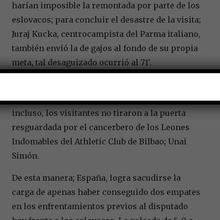
harían imposible la remontada por parte de los
eslovacos; para concluir el desastre de la visita;
Juraj Kucka, centrocampista del Parma italiano,
también envió la de gajos al fondo de su propia
meta, tal desaguizado ocurrió al 71′.
Sobra decir que el elenco de España fue amo y
señor de las acciones durante todo el cotejo;
incluso, los visitantes no tiraron a la puerta
resguardada por el cancerbero de los Leones
Indomables del Athletic Club de Bilbao; Unai
Simón.
De esta manera; España, logra sacudirse la
carga de apenas haber conseguido dos empates
en los enfrentamientos previos al disputado