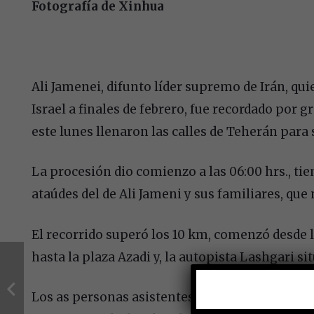
Fotografía de Xinhua
Ali Jamenei, difunto líder supremo de Irán, qu
Israel a finales de febrero, fue recordado por g
este lunes llenaron las calles de Teherán para 
La procesión dio comienzo a las 06:00 hrs., ti
ataúdes del de Ali Jameni y sus familiares, qu
El recorrido superó los 10 km, comenzó desde 
hasta la plaza Azadi y, la autopista Lashgari sit
Los as personas asistentes visiblemente llorosa