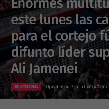
Enormes multitu
este lunes las c
para el cortejo 
difunto líder su
Ali Jamenei
Updated on
7 Jul a las 7:40 am
SIN CATEGORÍA