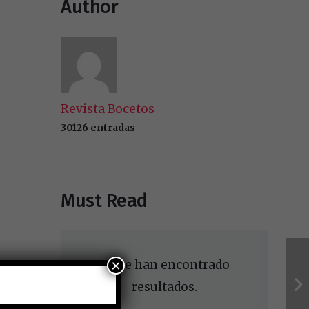
Author
Revista Bocetos
30126 entradas
Must Read
×
No se han encontrado
resultados.