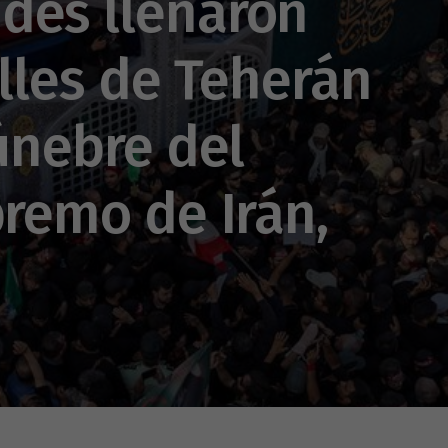
des llenaron
alles de Teherán
fúnebre del
premo de Irán,