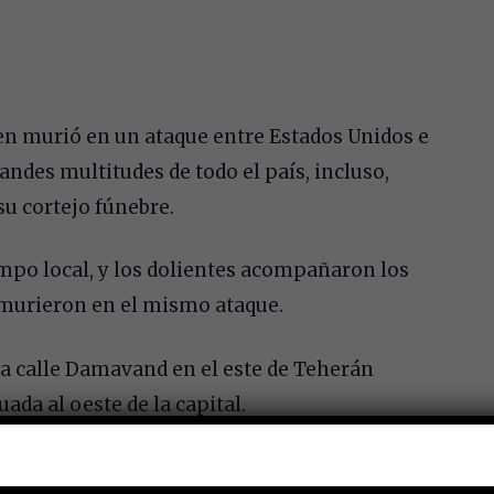
ien murió en un ataque entre Estados Unidos e
randes multitudes de todo el país, incluso,
su cortejo fúnebre.
empo local, y los dolientes acompañaron los
e murieron en el mismo ataque.
la calle Damavand en el este de Teherán
uada al oeste de la capital.
s, sostenían las fotos del difunto líder