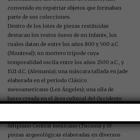
convenido en repatriar objetos que formaban
parte de sus colecciones.
Dentro de los lotes de piezas restituidas
destacan los restos óseos de un infante, los
cuales datan de entre los años 800 y 500 a.C.
(Montreal); un mortero trípode cuya
temporalidad oscila entre los años 2500 a.C., y
1521 d.C. (Alemania); una máscara tallada en jade
elaborada en el periodo Clásico
mesoamericano (Los Ángeles); una olla de
barro creada en el área cultural del Occidente
de Mesoamérica entre los años 200 y 800 d.C.
(Las Vegas); un cuchillo bifacial procedente del
Altiplano Central mexicano (Tucson) y 19
piezas arqueológicas elaboradas en diversos