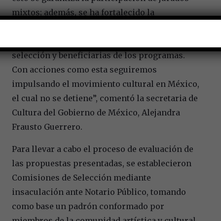
mixtos; además, se ha fortalecido la
perspectiva de género, permitiendo que cada
vez más mujeres sean parte de los procesos de
selección y beneficiarias de los programas.
Con acciones como esta seguiremos
impulsando el movimiento cultural en México,
el cual no se detiene”, comentó la secretaria de
Cultura del Gobierno de México, Alejandra
Frausto Guerrero.
Para llevar a cabo el proceso de evaluación de
las propuestas presentadas, se establecieron
Comisiones de Selección mediante
insaculación ante Notario Público, tomando
como base un padrón conformado por
miembros de la comunidad artística y cultural