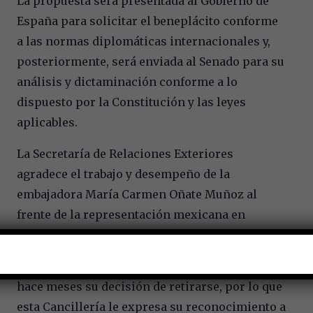
La propuesta será presentada al Gobierno de
España para solicitar el beneplácito conforme
a las normas diplomáticas internacionales y,
posteriormente, será enviada al Senado para su
análisis y dictaminación conforme a lo
dispuesto por la Constitución y las leyes
aplicables.
La Secretaría de Relaciones Exteriores
agradece el trabajo y desempeño de la
embajadora María Carmen Oñate Muñoz al
frente de la representación mexicana en
Madrid.
La embajadora Oñate había comunicado desde
hace meses su decisión de retirarse, por lo que
esta Cancillería le expresa su reconocimiento a