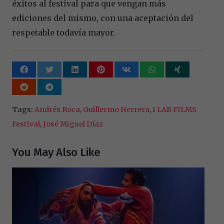
éxitos al festival para que vengan más
ediciones del mismo, con una aceptación del
respetable todavía mayor.
Tags:
Andrés Roca
,
Guillermo Herrera
,
I LAB FILMS
Festival
,
José Miguel Díaz
You May Also Like