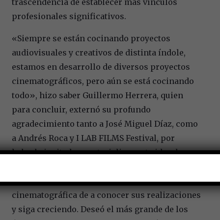
trascendencia de establecer más vínculos
profesionales significativos.
«Siempre se están cocinando proyectos
audiovisuales y creativos de distinta índole,
estamos en desarrollo de diversos proyectos
cinematográficos, pero aún se está cocinando
todo», hizo saber Guillermo Herrera, quien
para concluir, externó su profundo
agradecimiento tanto a José Miguel Díaz, como
a Andrés Roca y I LAB FILMS Festival, por
haberle invitado a materializar esta idea; la
cual, resulta provechosa en el afán de originar
espacios para que la comunidad
cinematográfica de a conocer sus realizaciones
y siga creciendo. Deseó el más grande de los