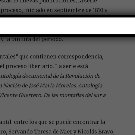
stas 15 nuevas publicaciones, la serie
 proceso, iniciado en septiembre de 1810 y
 diversas perspectivas. Las obras abordan
 estrategias militares y los principales
 la pintura del periodo.
ntales” que contienen correspondencia,
l proceso libertario. La serie está
 Antología documental de la Revolución de
a Nación de José María Morelos. Antología
Vicente Guerrero. De las montañas del sur a
ntil, entre los que se puede encontrar la
ro, Servando Teresa de Mier y Nicolás Bravo,