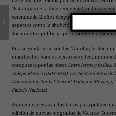
Las y los internautas podrán encontrar, entre e
“Estampas de la Independencia”, en la que este
consumado 11 años después, es analizado desde
aspectos como la abolición de la esclavitud, las
documentos políticos, pero también la música y
Una segunda serie son las “Antologías docume
manifiestos, bandos, discursos y testimonios de
compuesta por las obras
Entre letras y fusiles.
Independencia (1808-1824)
;
Los Sentimientos de l
Documental
;
Por la Libertad, Bolívar y México
, y
Palacio Nacional
.
Asimismo, destacan los libros para público infa
edición de nuevas biografías de Vicente Guerre