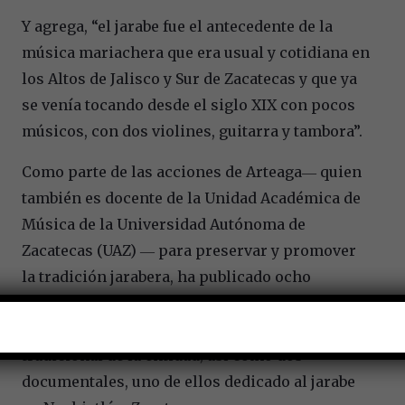
Y agrega, “el jarabe fue el antecedente de la
música mariachera que era usual y cotidiana en
los Altos de Jalisco y Sur de Zacatecas y que ya
se venía tocando desde el siglo XIX con pocos
músicos, con dos violines, guitarra y tambora”.
Como parte de las acciones de Arteaga― quien
también es docente de la Unidad Académica de
Música de la Universidad Autónoma de
Zacatecas (UAZ) ― para preservar y promover
la tradición jarabera, ha publicado ocho
números de su obra
Testimonios musicales de
Zacatecas
, que incluye discos con música
tradicional de la entidad; así como dos
documentales, uno de ellos dedicado al jarabe