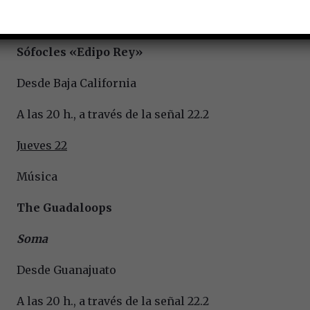
Lux Boreal
Mamá
. Adaptación libre de la obra de
Sófocles «Edipo Rey»
Desde Baja California
A las 20 h., a través de la señal 22.2
Jueves 22
Música
The Guadaloops
Soma
Desde Guanajuato
A las 20 h., a través de la señal 22.2