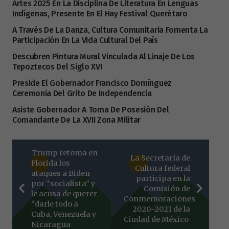
Artes 2025 En La Disciplina De Literatura En Lenguas
Indígenas, Presente En El Hay Festival Querétaro
A Través De La Danza, Cultura Comunitaria Fomenta La
Participación En La Vida Cultural Del País
Descubren Pintura Mural Vinculada Al Linaje De Los
Tepoztecos Del Siglo XVI
Preside El Gobernador Francisco Domínguez
Ceremonia Del Grito De Independencia
Asiste Gobernador A Toma De Posesión Del
Comandante De La XVII Zona Militar
Trump retoma en
La Secretaría de
Florida los
Cultura federal
ataques a Biden
participa en la
por “socialista” y
Comisión de
le acusa de querer
Conmemoraciones
“darle todo a
2020–2021 de la
Cuba, Venezuela y
Ciudad de México
Nicaragua