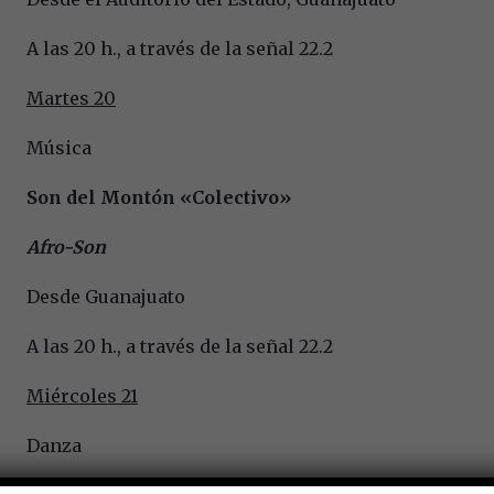
A las 20 h., a través de la señal 22.2
Martes 20
Música
Son del Montón «Colectivo»
Afro-Son
Desde Guanajuato
A las 20 h., a través de la señal 22.2
Miércoles 21
Danza