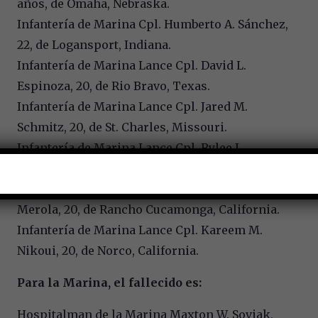
años, de Omaha, Nebraska.
Infantería de Marina Cpl. Humberto A. Sánchez,
22, de Logansport, Indiana.
Infantería de Marina Lance Cpl. David L.
Espinoza, 20, de Rio Bravo, Texas.
Infantería de Marina Lance Cpl. Jared M.
Schmitz, 20, de St. Charles, Missouri.
Infantería de Marina Lance Cpl. Rylee J.
McCollum, 20, de Jackson, Wyoming.
Infantería de Marina Lance Cpl. Dylan R.
Merola, 20, de Rancho Cucamonga, California.
Infantería de Marina Lance Cpl. Kareem M.
Nikoui, 20, de Norco, California.
Para la Marina, el fallecido es:
Hospitalman de la Marina Maxton W. Soviak,