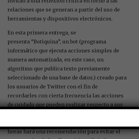
invitan a una reflexió
n cr
í
tica en torno a las
relaciones que se generan a partir del uso de
herramientas y dispositivos electró
nicos.
En esta primera entrega, se
presenta
“
Botiquina
”, un bot (programa
informá
tico que ejecuta acciones simples de
manera automatizada, en este caso, un
algoritmo que publica texto previamente
seleccionado de una base de datos.) creado para
los usuarios de Twitter con el fin de
recordarles con cierta frecuencia las acciones
de cuidado que pueden realizar respecto a sus
dispositivos, a su tiempo en l
í
nea y a la
protección de sus datos y privacidad. Cada tres
horas har
á
una recomendación para evitar el