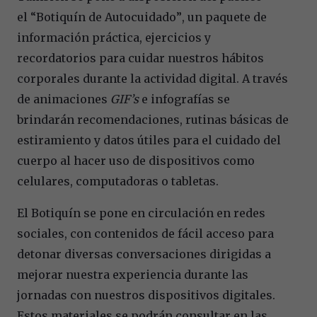
el
“
Botiqu
í
n de Autocuidado
”
, un paquete de
informació
n prá
ctica, ejercicios y
recordatorios para cuidar nuestros h
á
bitos
corporales durante la actividad digital. A trav
é
s
de animaciones
GIF’s
e infografí
as se
brindar
á
n recomendaciones, rutinas b
á
sicas de
estiramiento y datos
ú
tiles para el cuidado del
cuerpo al hacer uso de dispositivos como
celulares, computadoras o tabletas.
El Botiqu
í
n se pone en circulación en redes
sociales, con contenidos de f
á
cil acceso para
detonar diversas conversaciones dirigidas a
mejorar nuestra experiencia durante las
jornadas con nuestros dispositivos digitales.
Estos materiales se podr
á
n consultar en las