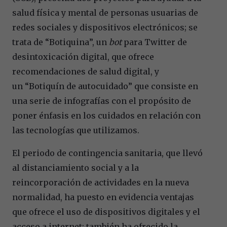
salud física y mental de personas usuarias de
redes sociales y dispositivos electrónicos; se
trata de
“
Botiquina
”, un
bot
para Twitter de
desintoxicación digital, que ofrece
recomendaciones de salud digital, y
un
“
Botiqu
í
n de autocuidado
”
que consiste en
una serie de infograf
í
as con el propósito de
poner
é
nfasis en los cuidados en relación con
las tecnolog
í
as que utilizamos.
El periodo de contingencia sanitaria, que llevó
al distanciamiento social y a la
reincorporación de actividades en la nueva
normalidad, ha puesto en evidencia ventajas
que ofrece el uso de dispositivos digitales y el
acceso a internet; tambi
é
n ha ofrecido la