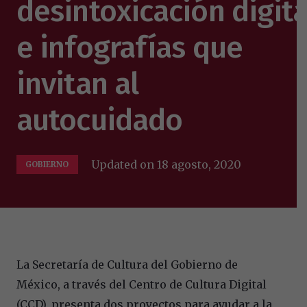
desintoxicación digita
e infografías que
invitan al
autocuidado
Updated on
18 agosto, 2020
GOBIERNO
La Secretar
í
a de Cultura del Gobierno de
M
é
xico, a trav
é
s del Centro de Cultura Digital
(CCD), presenta dos proyectos para ayudar a la