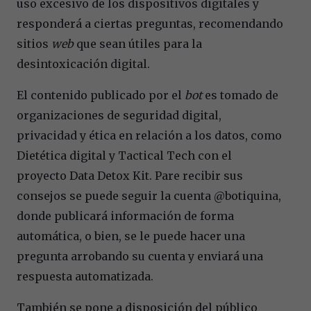
uso excesivo de los dispositivos digitales y
responder
á
a ciertas preguntas, recomendando
sitios
web
que sean
ú
tiles para la
desintoxicació
n digital.
El contenido publicado por el
bot
es tomado de
organizaciones de seguridad digital,
privacidad y
é
tica en relación a los datos, como
Diet
é
tica digital y Tactical Tech con el
proyecto Data Detox Kit. Pare recibir sus
consejos se puede seguir la cuenta @botiquina,
donde publicar
á informaci
ón de forma
autom
á
tica, o bien, se le puede hacer una
pregunta arrobando su cuenta y enviar
á
una
respuesta automatizada.
Tambi
é
n se pone a disposición del p
ú
blico