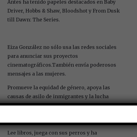
Antes ha tenido papeles destacados en Baby
Driver, Hobbs & Shaw, Bloodshot y From Dusk
till Dawn: The Series.
Eiza González no sólo usa las redes sociales
para anunciar sus proyectos
cinematográficos.También envía poderosos
mensajes a las mujeres.
Promueve la equidad de género, apoya las
causas de asilo de inmigrantes y la lucha
contra el racismo.
Lee libros, juega con sus perros y ha