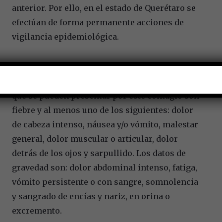
anterior. Por ello, en el estado de Querétaro se
efectúan de forma permanente acciones de
vigilancia epidemiológica.
Cabe señalar que entre los signos o síntomas
que se pueden presentar por este contagio son
fiebre y al menos uno de los siguientes: dolor
de cabeza intenso, náusea y/o vómito, malestar
general, dolor muscular o articular, dolor
detrás de los ojos y sarpullido. Los datos de
gravedad son: dolor abdominal intenso, fatiga,
vómito persistente o con sangre, somnolencia
y sangrado de encías y nariz, en orina o
excremento.