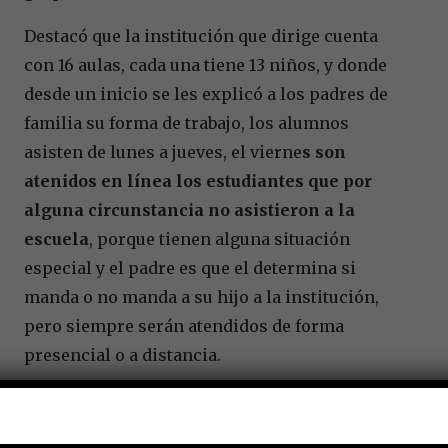
Destacó que la institución que dirige cuenta
con 16 aulas, cada una tiene 13 niños, y donde
desde un inicio se les explicó a los padres de
familia su forma de trabajo, los alumnos
asisten de lunes a jueves, el vierne
s son
atenidos en línea los estudiantes que por
alguna circunstancia no asistieron a la
escuela
, porque tienen alguna situación
especial y el padre es que el determina si
manda o no manda a su hijo a la institución,
pero siempre serán atendidos de forma
presencial o a distancia.
Hernández González dio a conocer que ella se
enteró el martes por la tarde cuando la maestra