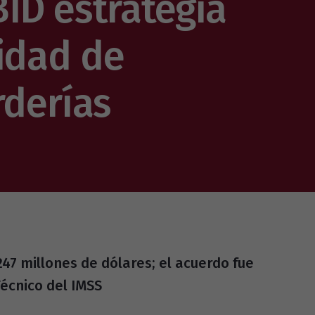
ID estrategia
lidad de
rderías
247 millones de dólares; el acuerdo fue
écnico del IMSS