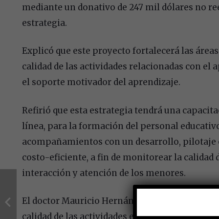
mediante un donativo de 247 mil dólares no ree
estrategia.
Explicó que este proyecto fortalecerá las área
calidad de las actividades relacionadas con el
el soporte motivador del aprendizaje.
Refirió que esta estrategia tendrá una capacit
línea, para la formación del personal educativ
acompañamientos con un desarrollo, pilotaje
costo-eficiente, a fin de monitorear la calidad 
interacción y atención de los menores.
El doctor Mauricio Hernández comentó que los
calidad de las actividades en la CSGDII del Seg