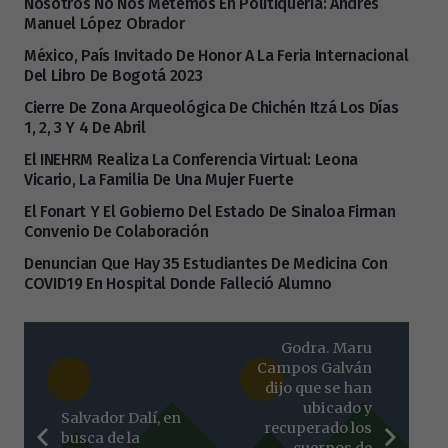
Nosotros No Nos Metemos En Politiquería: Andrés
Manuel López Obrador
México, País Invitado De Honor A La Feria Internacional
Del Libro De Bogotá 2023
Cierre De Zona Arqueológica De Chichén Itzá Los Días
1, 2, 3 Y 4 De Abril
El INEHRM Realiza La Conferencia Virtual: Leona
Vicario, La Familia De Una Mujer Fuerte
El Fonart Y El Gobierno Del Estado De Sinaloa Firman
Convenio De Colaboración
Denuncian Que Hay 35 Estudiantes De Medicina Con
COVID19 En Hospital Donde Falleció Alumno
Godra. Maru
Campos Galván
dijo que se han
ubicado y
Salvador Dalí, en
recuperado los
busca de la