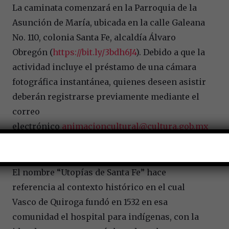
La caminata comenzará en la Parroquia de la
Asunción de María, ubicada en la calle Galeana
No. 110, colonia Santa Fe, alcaldía Álvaro
Obregón (
https://bit.ly/3bdh6J4
). Debido a que la
actividad incluye el préstamo de una cámara
fotográfica instantánea, quienes deseen asistir
deberán registrarse previamente mediante el
correo
electrónico
animacioncultural@cultura.gob.mx
El nombre “Utopías de Santa Fe” hace
referencia al contexto histórico en el cual
Vasco de Quiroga fundó en 1532 en esa
comunidad el hospital para indígenas, con la