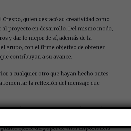
el Crespo, quien destacó su creatividad como
 al proyecto en desarrollo. Del mismo modo,
os y dar lo mejor de sí, además de la
el grupo, con el firme objetivo de obtener
que contribuyan a su avance.
ior a cualquier otro que hayan hecho antes;
a fomentar la reflexión del mensaje que
ran en el proyecto, es un valor elemental
o que se desenvuelve en I LAB FILMS, ya que
egrante ejerce un papel de vital importancia