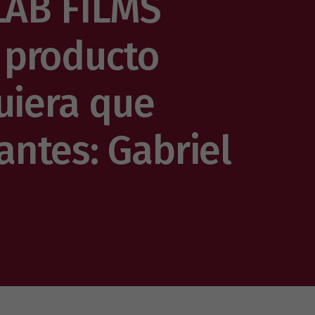
 LAB FILMS
 producto
uiera que
ntes: Gabriel