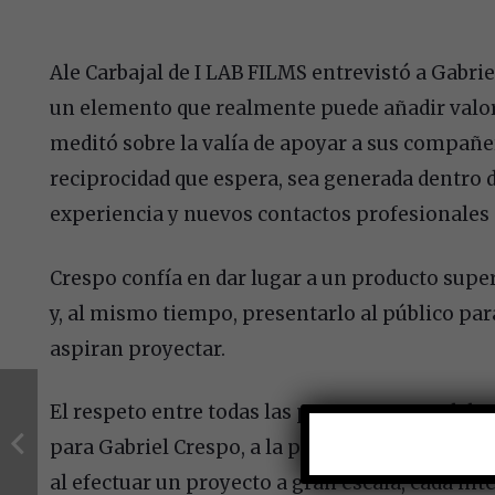
Ale Carbajal de I LAB FILMS entrevistó a Gabri
un elemento que realmente puede añadir valor
meditó sobre la valía de apoyar a sus compañer
reciprocidad que espera, sea generada dentro d
experiencia y nuevos contactos profesionales 
Crespo confía en dar lugar a un producto super
y, al mismo tiempo, presentarlo al público par
aspiran proyectar.
El respeto entre todas las personas que colabo
para Gabriel Crespo, a la par del compañerism
al efectuar un proyecto a gran escala, cada int