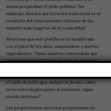
mamá preparaban el mole poblano. Sin
embargo, destaca que la receta tradicional es el
resultado del conocimiento culinario de las
mujeres más longevas de la comunidad.
Menciona que este platillo se ha modificado
con el paso de los años, adaptándose a nuevos
ingredientes: “Estas mujeres comentaban que
anteriormente utilizaban el caldo de guajolote
para sazonar el chile, ese era su secreto para
darle un sabor especial, actualmente yo utilizo
el caldo de pollo que, aunque le da otro sabor,
no le resta ningún punto al resultado, sigue
siendo delicioso”.
Las proporciones correctas propiamente no