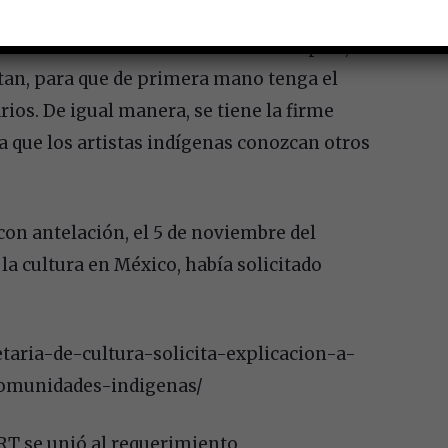
e Marant ha sido invitada a nuestro país,
itan, para que de primera mano tenga el
ios. De igual manera, se tiene la firme
ra que los artistas indígenas conozcan otros
on antelación, el 5 de noviembre del
la cultura en México, había solicitado
etaria-de-cultura-solicita-explicacion-a-
comunidades-indigenas/
T se unió al requerimiento.