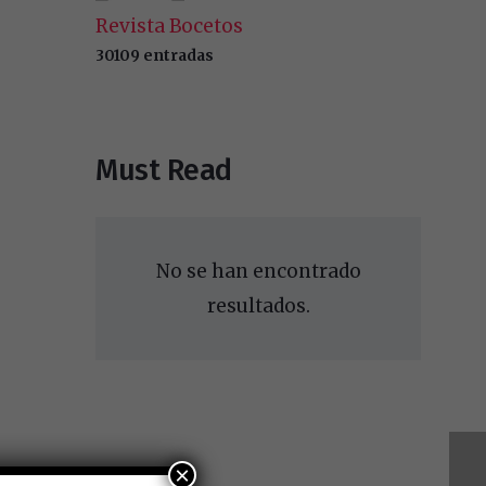
Revista Bocetos
30109 entradas
Must Read
No se han encontrado
resultados.
×