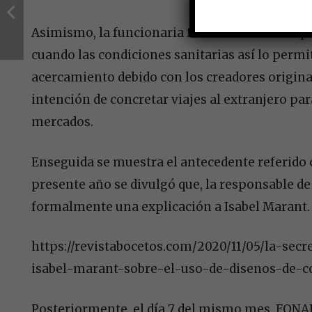
Asimismo, la funcionaria federal hizo saber qu
cuando las condiciones sanitarias así lo perm
acercamiento debido con los creadores originar
intención de concretar viajes al extranjero pa
mercados.
Enseguida se muestra el antecedente referido c
presente año se divulgó que, la responsable de 
formalmente una explicación a Isabel Marant.
https://revistabocetos.com/2020/11/05/la-secr
isabel-marant-sobre-el-uso-de-disenos-de-
Posteriormente, el día 7 del mismo mes, FONAR