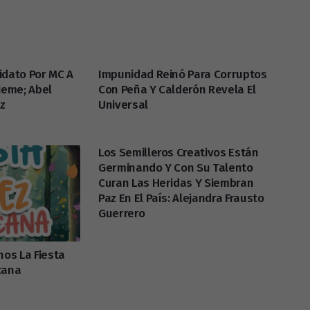
idato Por MC A
Impunidad Reinó Para Corruptos
jeme; Abel
Con Peña Y Calderón Revela El
ez
Universal
Los Semilleros Creativos Están
Germinando Y Con Su Talento
Curan Las Heridas Y Siembran
Paz En El País: Alejandra Frausto
Guerrero
nos La Fiesta
cana