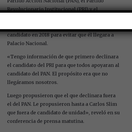
Partido Acción Nacional (PAN), el Partido
Revolucionario Institucional (PRI) y el
Gobierno en curso, el de Enrique Peña Nieto, le
propusieron a Carlos Slim Helú ser el
candidato en 2018 para evitar que él llegara a
Palacio Nacional.
«Tengo información de que primero declinara
el candidato del PRI para que todos apoyaran al
candidato del PAN. El propósito era que no
llegáramos nosotros.
Luego propusieron que el que declinara fuera
el del PAN. Le propusieron hasta a Carlos Slim
que fuera de candidato de unidad», reveló en su
conferencia de prensa matutina.