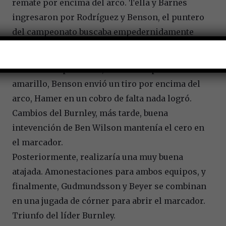
remate por encima del arco. Tella y Barnes
ingresaron por Rodríguez y Benson, el puntero
del campeonato buscaba empedernidamente
abrir el marcador.
Ya en el complemento, Norton fue pintado de
amarillo, Benson envió un tiro por encima del
arco, Hamer en un cobro de falta nada logró.
Cambios del Burnley, más tarde, buena
intevención de Ben Wilson mantenía el cero en
el marcador.
Posteriormente, realizaría una muy buena
atajada. Amonestaciones para ambos equipos, y
finalmente, Gudmundsson y Beyer se combinan
en una jugada de córner para abrir el marcador.
Triunfo del líder Burnley.