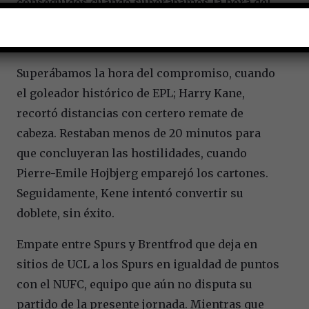
conseguidos cuando superábamos la hora del
compromiso, se ubicaban sextos en EPL, a solo
4 puntos de UECL.
Superábamos la hora del compromiso, cuando
el goleador histórico de EPL; Harry Kane,
recortó distancias con certero remate de
cabeza. Restaban menos de 20 minutos para
que concluyeran las hostilidades, cuando
Pierre-Emile Hojbjerg emparejó los cartones.
Seguidamente, Kene intentó convertir su
doblete, sin éxito.
Empate entre Spurs y Brentfrod que deja en
sitios de UCL a los Spurs en igualdad de puntos
con el NUFC, equipo que aún no disputa su
partido de la presente jornada. Mientras que