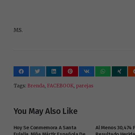
MS.
Tags:
Brenda
,
FACEBOOK
,
parejas
You May Also Like
Hoy Se Conmemora A Santa
Al Menos 30,474 
Eulalia, Niña Mártir Española De
Resultado Herida