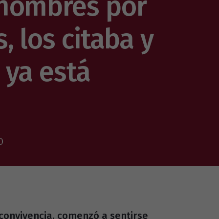
 hombres por
, los citaba y
 ya está
0
 convivencia, comenzó a sentirse