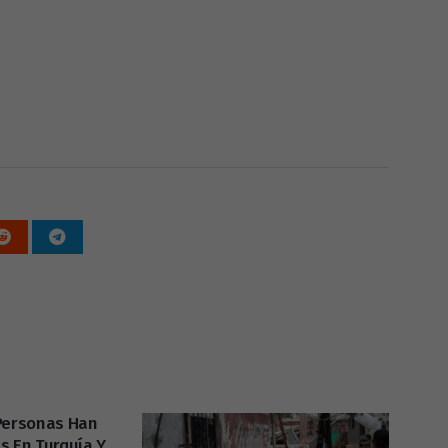
Personas Han
s En Turquía Y