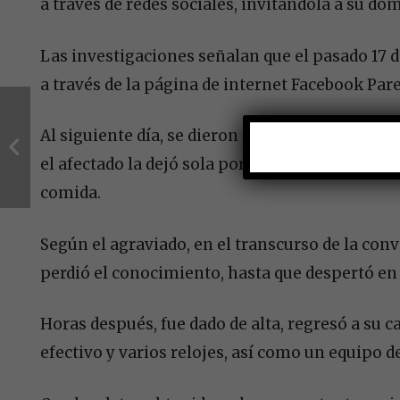
a través de redes sociales, invitándola a su dom
Las investigaciones señalan que el pasado 17 
a través de la página de internet Facebook Pare
Al siguiente día, se dieron cita en la casa de él
el afectado la dejó sola por un momento, ya que
comida.
Según el agraviado, en el transcurso de la co
perdió el conocimiento, hasta que despertó en 
Horas después, fue dado de alta, regresó a su ca
efectivo y varios relojes, así como un equipo d