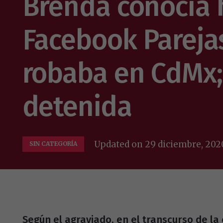
Brenda conocía
Facebook Parejas
robaba en CdMx;
detenida
Updated on
29 diciembre, 202
SIN CATEGORÍA
Según el agraviado, en el transcurso de la