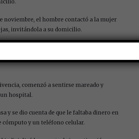
icilio.
de noviembre, el hombre contactó a la mujer
jas, invitándola a su domicilio.
 y éste le ofreció una bebida; posteriormente,
 tuvo que salir a recibir un pedido de
nvivencia, comenzó a sentirse mareado y
un hospital.
sa y se dio cuenta de que le faltaba dinero en
e cómputo y un teléfono celular.