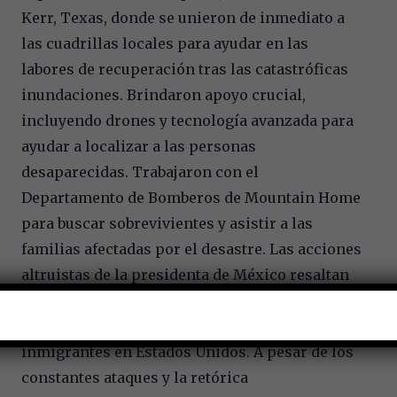
Kerr, Texas, donde se unieron de inmediato a
las cuadrillas locales para ayudar en las
labores de recuperación tras las catastróficas
inundaciones. Brindaron apoyo crucial,
incluyendo drones y tecnología avanzada para
ayudar a localizar a las personas
desaparecidas. Trabajaron con el
Departamento de Bomberos de Mountain Home
para buscar sobrevivientes y asistir a las
familias afectadas por el desastre. Las acciones
altruistas de la presidenta de México resaltan
aún más al considerar el duro clima creado por
la continua guerra de Trump contra los
inmigrantes en Estados Unidos. A pesar de los
constantes ataques y la retórica