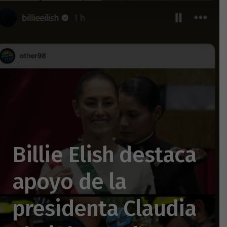
Billie Elish destaca
apoyo de la
presidenta Claudia