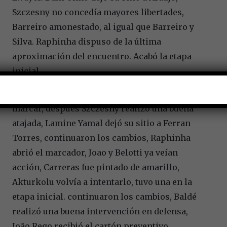
Szczesny no concedía mayores libertades,
Barreiro amonestado, al igual que Barreiro y
Silva. Raphinha dispuso de la última
aproximación del encuentro. Acabó la etapa
inicial.
Ya en el complemento, Pavlidis no podía
marcar, después Szczesny realizó una buena
atajada, Lamine Yamal dejó su sitio a Ferran
Torres, continuaron los cambios, Raphinha
abrió el marcador, Joao y Belotti ya veían
acción, Carreras fue pintado de amarillo,
Akturkolu volvía a intentarlo, tuvo una en la
etapa inicial. continuaron los cambios, Baldé
realizó una buena intervención en defensa,
João Rego recibió el cartón preventivo.