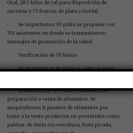
Oral, 28.5 kilos de cal para disposición de
excretas y 73 frascos de plata coloidal.
· Se impartieron 30 pláticas grupales con
701 asistentes en donde se transmitieron
mensajes de promoción de la salud.
· Verificación de 79 baños.
· Se impartieron 16 pláticas sobre manejo
higiénico de alimentos, con 82 asistentes.
· Evaluación de 89 establecimientos de
preparación o venta de alimentos. Se
suspendieron 11 puestos de alimentos por
tener a la venta productos no permitidos como
paletas de hielo sin envoltura, fruta picada,