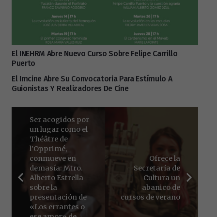
El INEHRM Abre Nuevo Curso Sobre Felipe Carrillo
Puerto
El Imcine Abre Su Convocatoria Para Estímulo A
Guionistas Y Realizadores De Cine
Ser acogidos por
un lugar como el
Théâtre de
l’Opprimé,
conmueve en
Ofrece la
demasía: Mtro.
Secretaría de
Alberto Estrella
Cultura un
sobre la
abanico de
presentación de
cursos de verano
«Los errantes o
ese amor» de