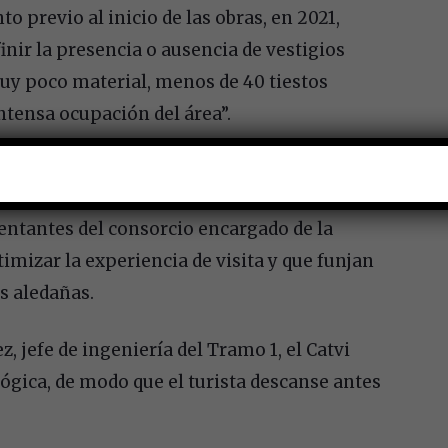
to previo al inicio de las obras, en 2021,
inir la presencia o ausencia de vestigios
muy poco material, menos de 40 tiestos
ntensa ocupación del área”.
sentantes del consorcio encargado de la
imizar la experiencia de visita y que funjan
s aledañas.
, jefe de ingeniería del Tramo 1, el Catvi
ógica, de modo que el turista descanse antes