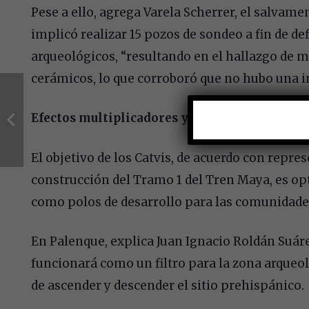
Pese a ello, agrega Varela Scherrer, el salvamen
implicó realizar 15 pozos de sondeo a fin de def
arqueológicos, “resultando en el hallazgo de 
cerámicos, lo que corroboró que no hubo una i
Efectos multiplicadores y sustentables
El objetivo de los Catvis, de acuerdo con repre
construcción del Tramo 1 del Tren Maya, es opt
como polos de desarrollo para las comunidade
En Palenque, explica Juan Ignacio Roldán Suárez
funcionará como un filtro para la zona arqueol
de ascender y descender el sitio prehispánico.