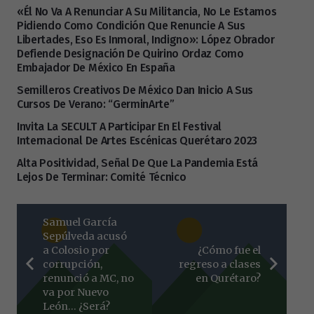
«Él No Va A Renunciar A Su Militancia, No Le Estamos
Pidiendo Como Condición Que Renuncie A Sus
Libertades, Eso Es Inmoral, Indigno»: López Obrador
Defiende Designación De Quirino Ordaz Como
Embajador De México En España
Semilleros Creativos De México Dan Inicio A Sus
Cursos De Verano: “GerminArte”
Invita La SECULT A Participar En El Festival
Internacional De Artes Escénicas Querétaro 2023
Alta Positividad, Señal De Que La Pandemia Está
Lejos De Terminar: Comité Técnico
Samuel García
Sepúlveda acusó
a Colosio por
¿Cómo fue el
corrupción,
regreso a clases
renunció a MC, no
en Qurétaro?
va por Nuevo
León… ¿Será?