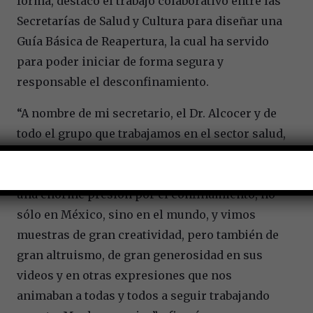
forma, destacó el trabajo colaborativo entre las
Secretarías de Salud y Cultura para diseñar una
Guía Básica de Reapertura, la cual ha servido
para poder iniciar de forma segura y
responsable el desconfinamiento.
“A nombre de mi secretario, el Dr. Alcocer y de
todo el grupo que trabajamos en el sector salud,
agradecer a la comunidad artística y cultural.
Es una de las comunidades que también sufrió
una enorme presión por el confinamiento, no
sólo en México, sino en el mundo, y vimos
muestras de gran creatividad, pero también de
gran altruismo, de gran generosidad en sus
videos y en otras expresiones que nos
animaban a todas y todos a seguir trabajando