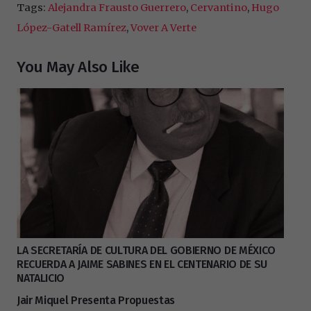
Tags:
Alejandra Frausto Guerrero
,
Cervantino
,
Hugo
López-Gatell Ramírez
,
Vover A Verte
You May Also Like
LA SECRETARÍA DE CULTURA DEL GOBIERNO DE MÉXICO
RECUERDA A JAIME SABINES EN EL CENTENARIO DE SU
NATALICIO
Jair Miquel Presenta Propuestas