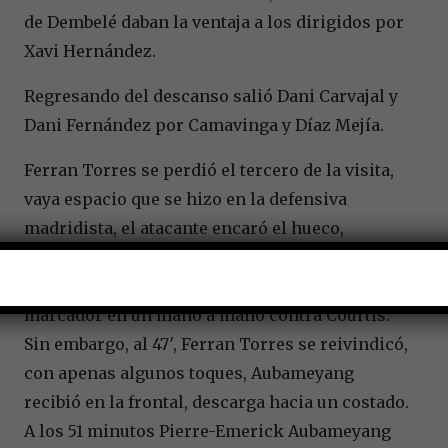
de Dembelé daban la ventaja a los dirigidos por
Xavi Hernández.
Regresando del descanso salió Dani Carvajal y
Dani Fernández por Camavinga y Díaz Mejía.
Ferran Torres se perdió el tercero de la visita,
vaya espacio que se hizo en la defensiva
madridista, el atacante encaró el hueco,
recorrió metros sin oposición, pero de manera
incomprensible se perdió el segundo en el
marcador en un mano a mano contra Courtis.
Sin embargo, al 47′, Ferran Torres se reivindicó,
con apenas algunos toques, Aubameyang
recibió en la frontal, descarga hacia un costado.
A los 51 minutos Pierre-Emerick Aubameyang