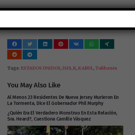
Con información de Xinhua y fotografía de
Saifurahman Safi.
Tags:
ESTADOS UNIDOS
,
ISIS_K
,
KABUL
,
Talibanes
You May Also Like
Al Menos 23 Residentes De Nueva Jersey Murieron En
La Tormenta, Dice El Gobernador Phil Murphy
¿Quién Era El Verdadero Monstruo En Esta Relación,
Sra. Heard?, Cuestiona Camille Vásquez