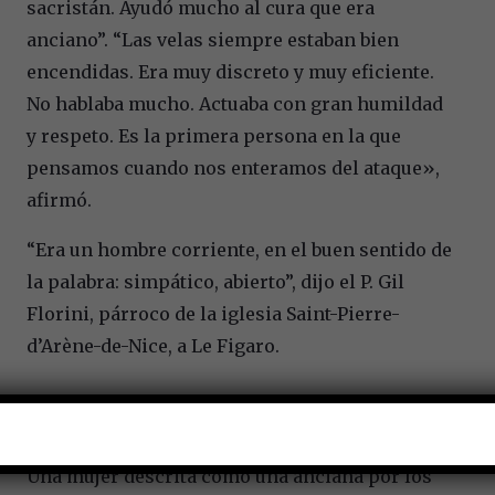
sacristán. Ayudó mucho al cura que era
anciano”. “Las velas siempre estaban bien
encendidas. Era muy discreto y muy eficiente.
No hablaba mucho. Actuaba con gran humildad
y respeto. Es la primera persona en la que
pensamos cuando nos enteramos del ataque»,
afirmó.
“Era un hombre corriente, en el buen sentido de
la palabra: simpático, abierto”, dijo el P. Gil
Florini, párroco de la iglesia Saint-Pierre-
d’Arène-de-Nice, a Le Figaro.
Una Anciana Que Fue A Rezar:
Una mujer descrita como una anciana por los