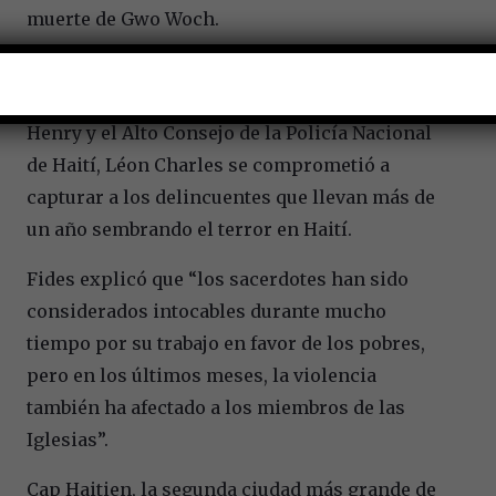
muerte de Gwo Woch.
El 6 de septiembre, luego de una reunión de
emergencia entre el primer ministro Ariel
Henry y el Alto Consejo de la Policía Nacional
de Haití, Léon Charles se comprometió a
capturar a los delincuentes que llevan más de
un año sembrando el terror en Haití.
Fides explicó que “los sacerdotes han sido
considerados intocables durante mucho
tiempo por su trabajo en favor de los pobres,
pero en los últimos meses, la violencia
también ha afectado a los miembros de las
Iglesias”.
Cap Haitien, la segunda ciudad más grande de