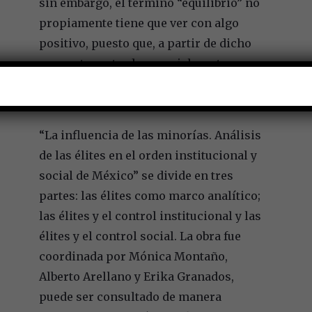
sin embargo, el término “equilibrio” no
propiamente tiene que ver con algo
positivo, puesto que, a partir de dicho
concepto, se traduce socialmente con
cuestiones de opresión o represión,
amenazando a quienes no obedezcan.
“La influencia de las minorías. Análisis
de las élites en el orden institucional y
social de México” se divide en tres
partes: las élites como marco analítico;
las élites y el control institucional y las
élites y el control social. La obra fue
coordinada por Mónica Montaño,
Alberto Arellano y Erika Granados,
puede ser consultado de manera