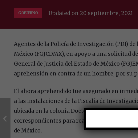
Updated on
20 septiembre, 2021
GOBIERNO
Agentes de la Policía de Investigación (PDI) de l
México (FGJCDMX), en apoyo a una solicitud de 
General de Justicia del Estado de México (FGJ
aprehensión en contra de un hombre, por su pro
El ahora aprehendido fue asegurado en inmedi
a las instalaciones de la Fiscalía de Investigac
ubicada en la colonia Doctores, en la citada dem
correspondientes para realizar su trasladado a
de México.