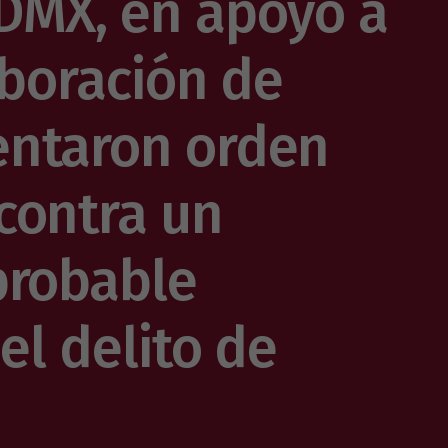
DMX, en apoyo a
aboración de
entaron orden
contra un
probable
el delito de