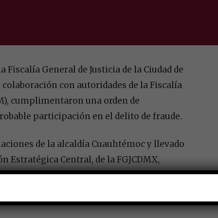
a Fiscalía General de Justicia de la Ciudad de
colaboración con autoridades de la Fiscalía
EM), cumplimentaron una orden de
bable participación en el delito de fraude.
aciones de la alcaldía Cuauhtémoc y llevado
ión Estratégica Central, de la FGJCDMX,
arcación, a fin de realizar los trámites
l Penal de Almoloya Santiaguito, en el Estado