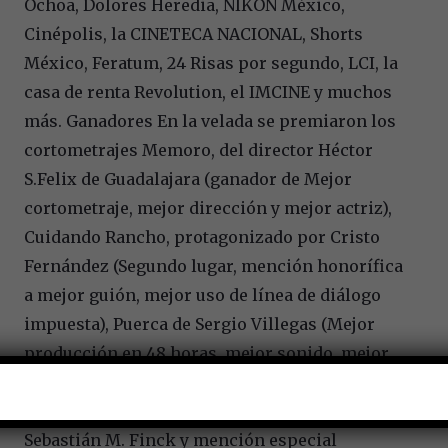
Ochoa, Dolores Heredia, NIKON México,
Cinépolis, la CINETECA NACIONAL, Shorts
México, Feratum, 24 Risas por segundo, LCI, la
casa de renta Revolution, el IMCINE y muchos
más. Ganadores En la velada se premiaron los
cortometrajes Memoro, del director Héctor
S.Felix de Guadalajara (ganador de Mejor
cortometraje, mejor dirección y mejor actriz),
Cuidando Rancho, protagonizado por Cristo
Fernández (Segundo lugar, mención honorífica
a mejor guión, mejor uso de línea de diálogo
impuesta), Puerca de Sergio Villegas (Mejor
producción en 48 horas, mejor sonido, mejor
diseño de producción), Beauty Skin (Mejor
guión), Sed de la mala (Mejor actor para
Sebastián M. Finck y mención especial